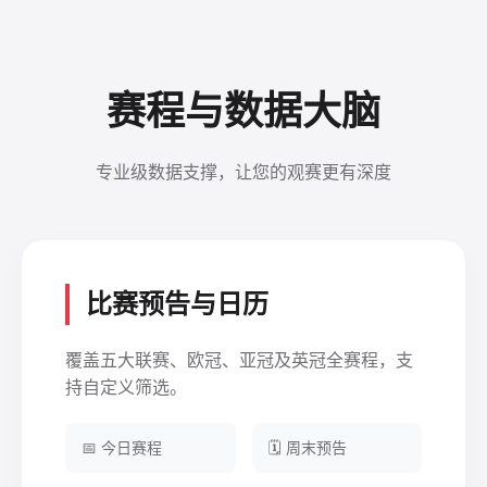
赛程与数据大脑
专业级数据支撑，让您的观赛更有深度
比赛预告与日历
覆盖五大联赛、欧冠、亚冠及英冠全赛程，支
持自定义筛选。
📅 今日赛程
🗓️ 周末预告