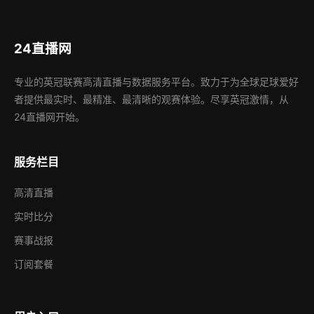
24直播网
专业的英冠联赛高清直播与数据服务平台。致力于为全球足球爱好
者提供最实时、最精准、最清晰的观赛体验。尽享英冠激情，从
24直播网开始。
服务栏目
高清直播
实时比分
赛事战报
订阅套餐