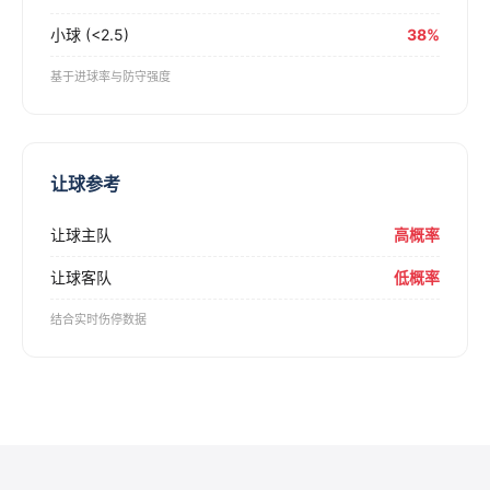
小球 (<2.5)
38%
基于进球率与防守强度
让球参考
让球主队
高概率
让球客队
低概率
结合实时伤停数据