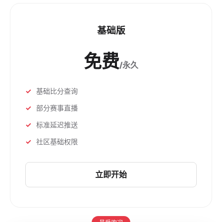
基础版
免费
/永久
基础比分查询
部分赛事直播
标准延迟推送
社区基础权限
立即开始