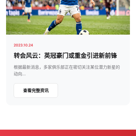
2023.10.24
转会风云：英冠豪门或重金引进新前锋
根据最新消息，多家俱乐部正在密切关注某位潜力新星的
动向...
查看完整资讯