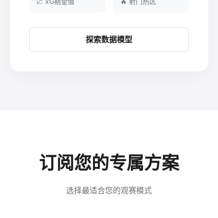
📈 xG期望值
🔥 射门热区
探索数据模型
订阅您的专属方案
选择最适合您的观赛模式