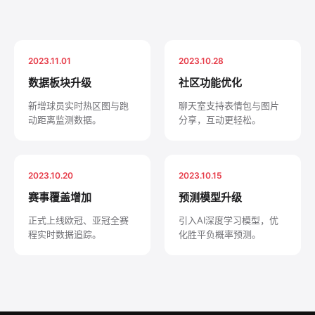
2023.11.01
2023.10.28
数据板块升级
社区功能优化
新增球员实时热区图与跑
聊天室支持表情包与图片
动距离监测数据。
分享，互动更轻松。
2023.10.20
2023.10.15
赛事覆盖增加
预测模型升级
正式上线欧冠、亚冠全赛
引入AI深度学习模型，优
程实时数据追踪。
化胜平负概率预测。