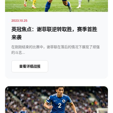
2023.10.25
英冠焦点：谢菲联逆转取胜，赛季首胜
来袭
在刚刚结束的比赛中，谢菲联在落后的情况下展现了顽强
的斗志...
查看详细战报