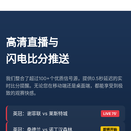
高清直播与
闪电比分推送
我们整合了超过100+个优质信号源，提供0.5秒延迟的实
时比分提醒。无论您在移动端还是桌面端，都能享受到极
致的观赛快感。
英冠：谢菲联 vs 莱斯特城
LIVE 75'
英冠：桑德兰 vs 诺丁汉森林
即将开始