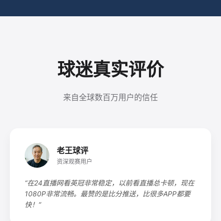
球迷真实评价
来自全球数百万用户的信任
老王球评
资深观赛用户
“在24直播网看英冠非常稳定，以前看直播总卡顿，现在
1080P非常流畅。最赞的是比分推送，比很多APP都要
快！”