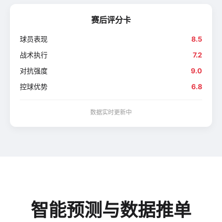
赛后评分卡
球员表现
8.5
战术执行
7.2
对抗强度
9.0
控球优势
6.8
数据实时更新中
智能预测与数据推单