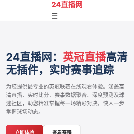
24直播网
☰
24直播网：
英冠直播
高清
无插件，实时赛事追踪
为您提供最专业的英冠联赛在线观看体验。涵盖高
清直播、实时比分、赛事数据聚合、深度预测及球
迷社区，助您精准掌握每一场精彩对决，快人一步
掌握球场动态。
立即体验
查看赛程