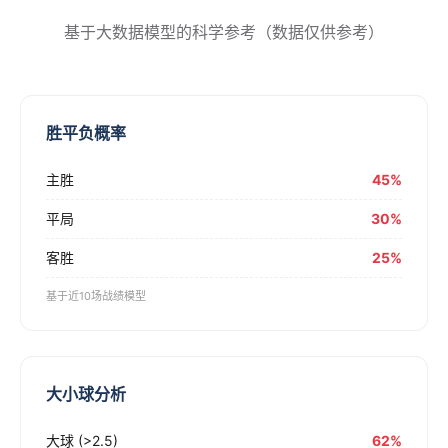
基于大数据模型的科学参考（数据仅供参考）
胜平负概率
主胜
45%
平局
30%
客胜
25%
基于近10场战绩模型
大小球分析
大球 (>2.5)
62%